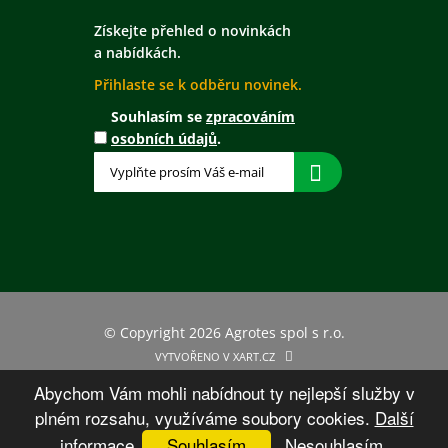
Získejte přehled o novinkách
a nabídkách.
Přihlaste se k odběru novinek.
Souhlasím se
zpracováním
osobních údajů
.
© Copyright 2026 Agrotes spol s r.o.
VYTVOŘENO V XART.CZ
Abychom Vám mohli nabídnout ty nejlepší služby v
plném rozsahu, využíváme soubory cookies.
Další
informace
Souhlasím
Nesouhlasím