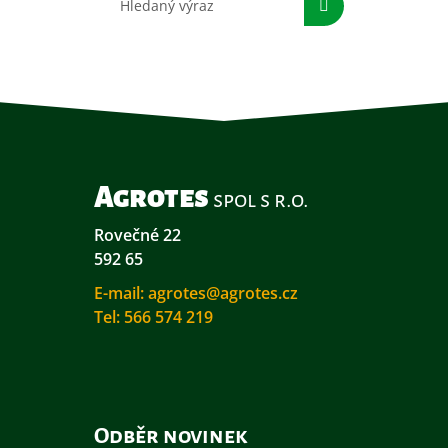
Agrotes
spol s r.o.
Rovečné 22
592 65
E-mail:
agrotes@agrotes.cz
Tel:
566 574 219
Odběr novinek